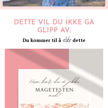
DETTE VIL DU IKKE GÅ
GLIPP AV:
elske
Du kommer til å
dette