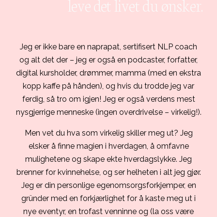
leve det livet du ønsker
.
Jeg er ikke bare en naprapat, sertifisert NLP coach
og alt det der – jeg er også en podcaster, forfatter,
digital kursholder, drømmer, mamma (med en ekstra
kopp kaffe på hånden), og hvis du trodde jeg var
ferdig, så tro om igjen! Jeg er også verdens mest
nysgjerrige menneske (ingen overdrivelse – virkelig!).
Men vet du hva som virkelig skiller meg ut? Jeg
elsker å finne magien i hverdagen, å omfavne
mulighetene og skape ekte hverdagslykke. Jeg
brenner for kvinnehelse, og ser helheten i alt jeg gjør.
Jeg er din personlige egenomsorgsforkjemper, en
gründer med en forkjærlighet for å kaste meg ut i
nye eventyr, en trofast venninne og (la oss være