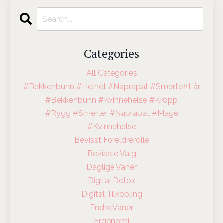
Categories
All Categories
#bekkenbunn #helhet #naprapat #smerte#lår
#bekkenbunn #kvinnehelse #kropp
#rygg #smerter #naprapat #mage
#kvinnehelse
Bevisst Foreldrerolle
Bevisste Valg
Daglige Vaner
Digital Detox
Digital Tilkobling
Endre Vaner
Ergonomi