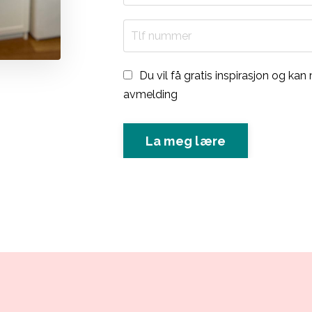
Du vil få gratis inspirasjon og kan
avmelding
La meg lære