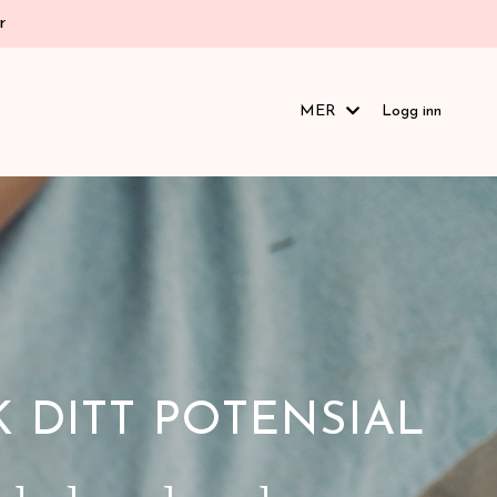
r
MER
Logg inn
 DITT POTENSIAL