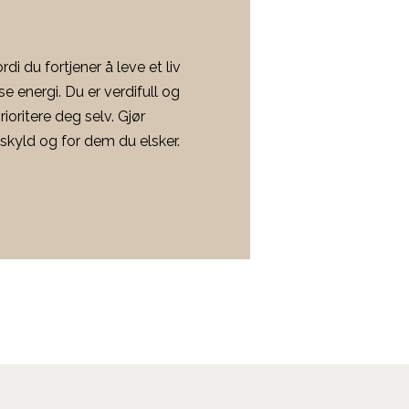
di du fortjener å leve et liv
 energi. Du er verdifull og
rioritere deg selv. Gjør
 skyld og for dem du elsker.