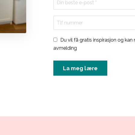
Du vil få gratis inspirasjon og kan
avmelding
La meg lære