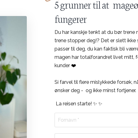
5 grunner til at mageø
fungerer
Du har kanskje tenkt at du bør trene
trene stopper deg!?
Det er slett ikke
passer til deg, du kan faktisk bli vær
magen har totalforandret livet mitt, f
kunder ❤️
Si farvel til flere mislykkede forsøk,
ønsker deg -
og ikke minst fortjener.
La reisen starte!
✨ ✨