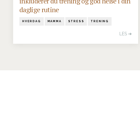
inkluderer du trening og god helse i din
daglige rutine
HVERDAG
MAMMA
STRESS
TRENING
LES ➔