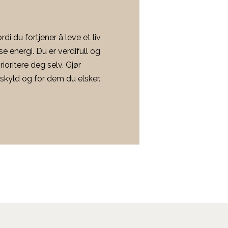
di du fortjener å leve et liv
 energi. Du er verdifull og
rioritere deg selv. Gjør
 skyld og for dem du elsker.