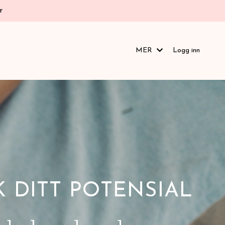
r
MER
Logg inn
 DITT POTENSIAL